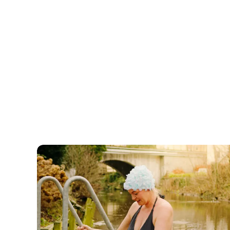
Weekendophold i Sæby for livsnyderen