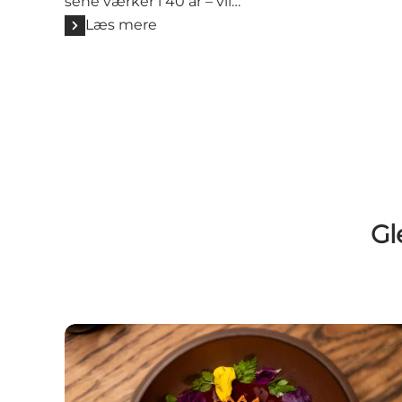
sene værker i 40 år – vil…
Læs mere
Gl
Anmelderroste restauranter i det østlige Nordj