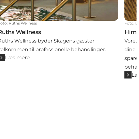
Foto
:
Ruths Wellness
Foto
:
D
Ruths Wellness
Himm
Ruths Wellness byder Skagens gæster
Vores
velkommen til professionelle behandlinger.
dine 
Læs mere
spare
behan
Læ