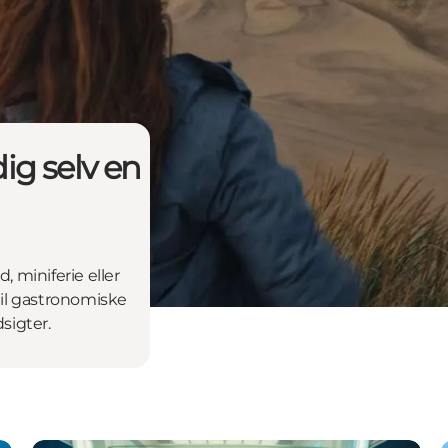
ig selv en
 miniferie eller
 til gastronomiske
sigter.