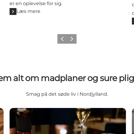
er en oplevelse for sig.
Læs mere
Forrige
Næste
em alt om madplaner og sure plig
Smag på det søde liv i Nordjylland.
ylland
Madanmelder Feinschmeckerens guide til Nordjyll