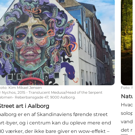
treet art i Aalborg
Natur
Foto
:
Kim Mikael Jensen
Foto
:
F
©
Nychos, 2015 - Translucent Medusa/Head of the Serpent
Natu
omen- Reberbansgade 47, 9000 Aalborg.
Hvad 
Street art i Aalborg
solop
Aalborg er en af Skandinaviens førende street
vandr
art-byer, og i centrum kan du opleve mere end
det ri
80 værker, der ikke bare giver en wow-effekt –