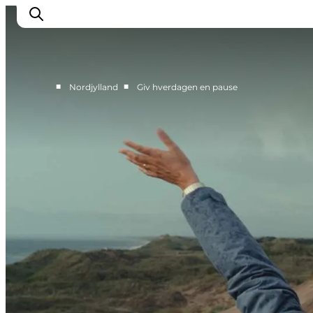
■
■
Nordjylland
Giv hverdagen en pause
Oplevelser og aktiviteter
Planlæg din tur
Byer og steder
Guides
Det sker
For børn