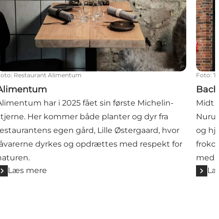
Foto
:
Restaurant Alimentum
Foto
:
T
Alimentum
Bach
Alimentum har i 2025 fået sin første Michelin-
Midt 
stjerne. Her kommer både planter og dyr fra
Nurup 
restaurantens egen gård, Lille Østergaard, hvor
og hj
råvarerne dyrkes og opdrættes med respekt for
froko
naturen.
med 
Læs mere
Læ