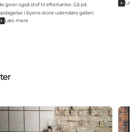
Læ
de giver også stof til eftertanke. Gå på
opdagelse i byens store udendørs galleri.
Læs mere
ter
and
Alimentum
Bach 