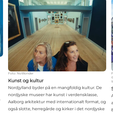
Kunst og kultur
S
Foto
:
NoWonder
Kunst og kultur
W
Nordjylland byder på en mangfoldig kultur. De
nordjyske museer har kunst i verdensklasse,
n
Aalborg arkitektur med internationalt format, og
også slotte, herregårde og kirker i det nordjyske