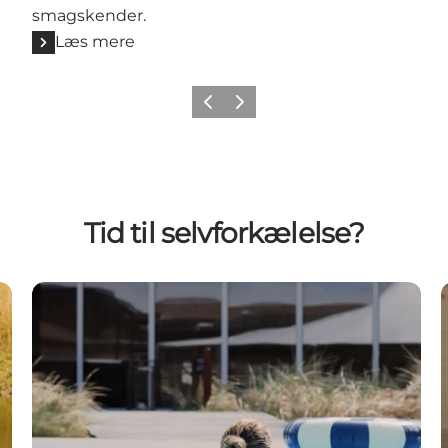
smagskender.
Læs mere
Forrige
Næste
Tid til selvforkælelse?
Color Hotel Skagen - pool, spabad og sauna