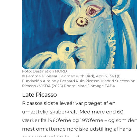
Late Picasso
Foto
:
Destination NORD
©
Femme à l’oiseau (Woman with Bird), April 7, 1971 (I)
Fundación Almine y Bernard Ruiz-Picasso, Madrid Succession
Picasso / VISDA (2025) Photo: Marc Domage FABA
Late Picasso
Picassos sidste leveår var præget af en
umættelig skaberkraft. Med mere end 60
værker fra 1960’erne og 1970’erne – og som de
mest omfattende nordiske udstilling af hans