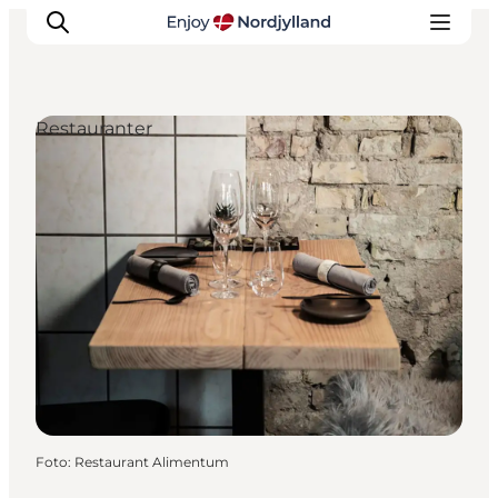
Restauranter
Oplevelser og aktiviteter
Planlæg din tur
Byer og steder
Guides
Det sker
For børn
Foto
:
Restaurant Alimentum