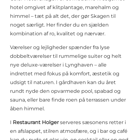
hotel omgivet af klitplantage, marehalm og
himmel – tæt på alt det, der gør Skagen til
noget særligt. Her finder du en sjælden
kombination af ro, kvalitet og nærvær.
Værelser og lejligheder spænder fra lyse
dobbeltværelser til rummelige suiter og helt
nye deluxe-værelser i Lynghaven – alle
indrettet med fokus på komfort, æstetik og
udsigt til naturen. I gårdhaven kan du året
rundt nyde den opvarmede pool, spabad og
sauna, eller bare finde roen på terrassen under
åben himmel.
I
Restaurant Holger
serveres sæsonens retter i
en afslappet, stilren atmosfære, og i bar og café
kan du nyde et glas vin, en cocktail eller en god