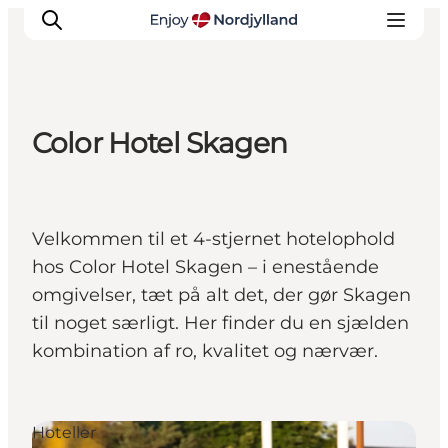
Color Hotel Skagen
Oplevelser og aktiviteter
Planlæg din tur
Byer og steder
Velkommen til et 4-stjernet hotelophold
Guides
hos Color Hotel Skagen – i enestående
Det sker
omgivelser, tæt på alt det, der gør Skagen
For børn
til noget særligt. Her finder du en sjælden
kombination af ro, kvalitet og nærvær.
Hoteller