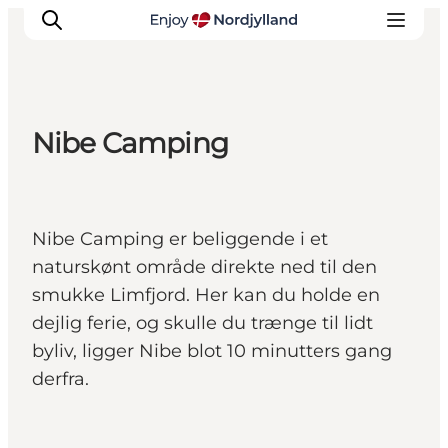
Nibe Camping
Oplevelser og aktiviteter
Planlæg din tur
Byer og steder
Nibe Camping er beliggende i et
Guides
naturskønt område direkte ned til den
Det sker
smukke Limfjord. Her kan du holde en
For børn
dejlig ferie, og skulle du trænge til lidt
byliv, ligger Nibe blot 10 minutters gang
derfra.