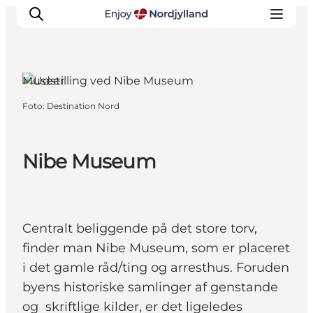
Museer
Foto
:
Destination Nord
Oplevelser og aktiviteter
Planlæg din tur
Byer og steder
Nibe Museum
Guides
Det sker
For børn
Centralt beliggende på det store torv,
finder man Nibe Museum, som er placeret
i det gamle råd/ting og arresthus. Foruden
byens historiske samlinger af genstande
og skriftlige kilder, er det ligeledes