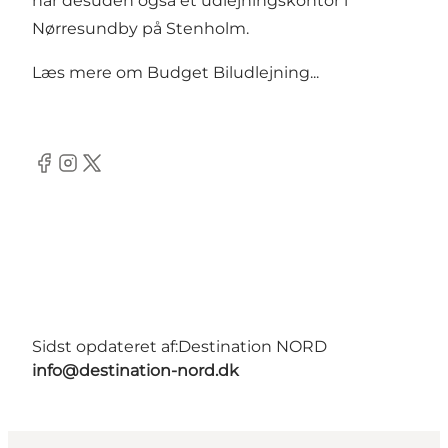
har desuden også et udlejningskontor i
Nørresundby på Stenholm.
Læs mere om
Budget Biludlejning...
Facebook
Instagram
Twitter
Sidst opdateret af:
Destination NORD
info@destination-nord.dk