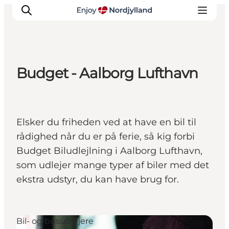
Budget - Aalborg Lufthavn
Oplevelser og aktiviteter
Planlæg din tur
Byer og steder
Elsker du friheden ved at have en bil til
Guides
rådighed når du er på ferie, så kig forbi
Det sker
Budget Biludlejlning i Aalborg Lufthavn,
For børn
som udlejer mange typer af biler med det
ekstra udstyr, du kan have brug for.
Bil- og busudlejere