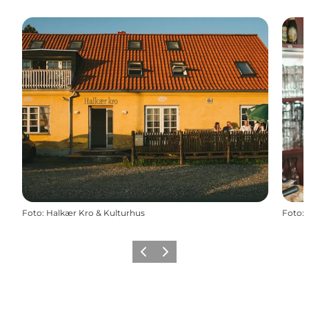
Foto
:
Halkær Kro & Kulturhus
Foto
:
Forrige
Næste