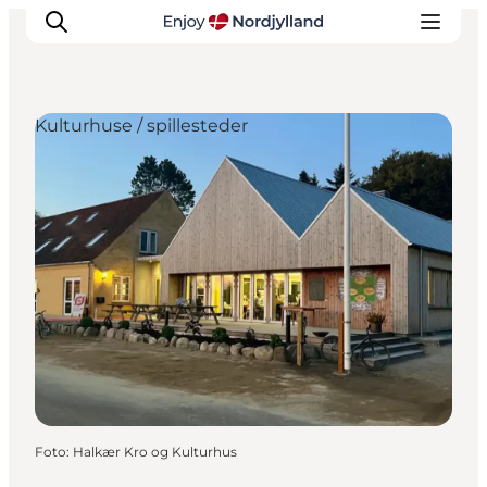
Kulturhuse / spillesteder
Oplevelser og aktiviteter
Planlæg din tur
Byer og steder
Guides
Det sker
For børn
Foto
:
Halkær Kro og Kulturhus