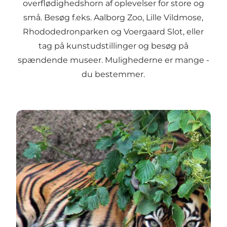
overflødighedshorn af oplevelser for store og
små. Besøg f.eks. Aalborg Zoo, Lille Vildmose,
Rhododedronparken og Voergaard Slot, eller
tag på kunstudstillinger og besøg på
spændende museer. Mulighederne er mange -
du bestemmer.
Kom tæt på dyrene i Aalborg zoo - det bli'r viiiiildt!