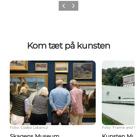
Forrige
Næste
Kom tæt på kunsten
Skagens Museum
Kunsten Muse
Foto
:
Csaba Labancz
Foto
:
Frame and W
Skagens Museum
Kunsten Mu