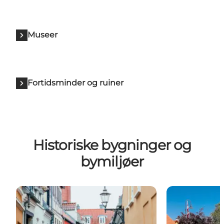
Museer
Fortidsminder og ruiner
Historiske bygninger og
bymiljøer
Hjelmerstald
Algade/Strand