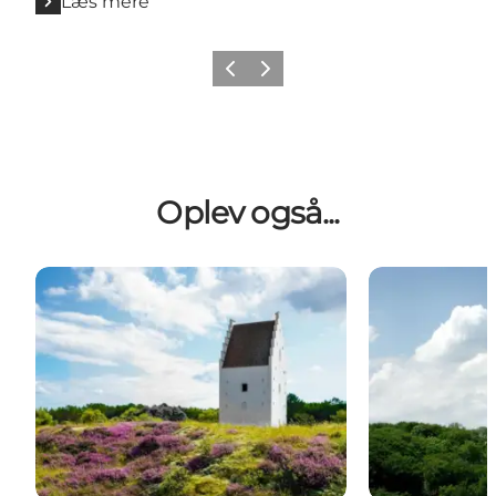
Læs mere
Forrige
Næste
Oplev også...
Den Tilsandede Kirke
Aalborgtårnet