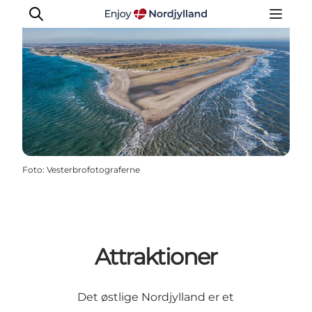
Oplevelser og aktiviteter
Planlæg din tur
Byer og steder
Foto
:
Vesterbrofotograferne
Guides
Det sker
For børn
Attraktioner
Det østlige Nordjylland er et