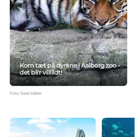
Kom tæt på dyrene i Aalborg zoo -
det bli'r viiiiildt!
Foto
:
Sussi Køber
Fårup Sommerland
Nordsøen Oce