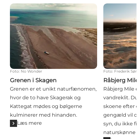
Grenen i Skagen
Råbjerg Mile
Foto
:
No Wonder
Foto
:
Frederik Sør
Grenen i Skagen
Råbjerg Mile
Grenen er et unikt naturfænomen,
Råbjerg Mile 
hvor de to have Skagerak og
vandreklit. Du
Kattegat mødes og bølgerne
skoene efter e
kulminerer med hinanden.
gengæld vil du
Læs mere
syn, du ikke f
naturskønne 