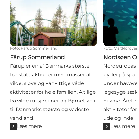
Foto
:
Fårup Sommerland
Foto
:
VisitNordvest
Fårup Sommerland
Nordsøen O
Fårup er en af Danmarks største
Nordeuropas s
turistattraktioner med masser af
byder på spæ
vilde, sjove og vanvittige våde
under havover
aktiviteter for hele familien. Alt lige
legesyge sæler
fra vilde rutsjebaner og Børnetivoli
havdyr. Året r
til Danmarks største og vådeste
aktiviteter for
vandland.
ude og inde
Læs mere
Læs mere