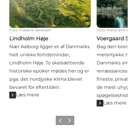
Foto
:
Frederik Sørensen
Foto
:
frame and w
Lindholm Høje
Voergaard Sl
Nær Aalborg ligger et af Danmarks
Bag den brede
helt unikke fortidsminder,
metertykke mur
Lindholm Høje. To skelsættende
Danmarks sm
historiske epoker mødes her og er
renæssancesl
pga. det nordjyske klima blevet
fineste, priva
bevaret for eftertiden.
de mest uhyg
Læs mere
spøgelseshisto
Læs mere
Forrige
Næste