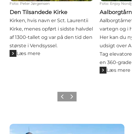
Foto
:
Peter Jørgensen
Foto
:
Enjoy Nordjy
Den Tilsandede Kirke
Aalborgtårn
Kirken, hvis navn er Sct. Laurentii
Aalborgtårnet 
Kirke, menes opført i sidste halvdel
vartegn og i hv
af 1300-tallet og var på den tid den
Her kan du n
største i Vendsyssel.
udsigt over Aa
Læs mere
Tag elevatore
en 360-grade
Læs mere
Forrige
Næste
Fyrtårne i Nordjylland