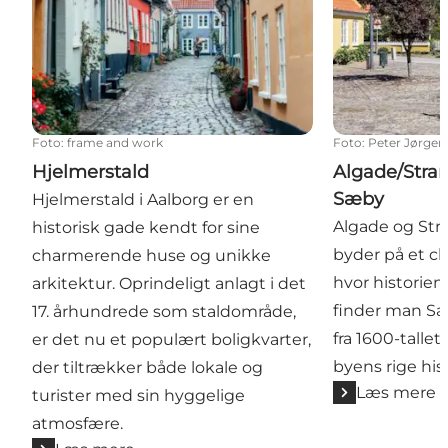
Foto
:
frame and work
Foto
:
Peter Jørgen
Hjelmerstald
Algade/Stran
Sæby
Hjelmerstald i Aalborg er en
Algade og Str
historisk gade kendt for sine
byder på et c
charmerende huse og unikke
hvor historien 
arkitektur. Oprindeligt anlagt i det
finder man S
17. århundrede som staldområde,
fra 1600-tallet
er det nu et populært boligkvarter,
byens rige hist
der tiltrækker både lokale og
Læs mere
turister med sin hyggelige
atmosfære.