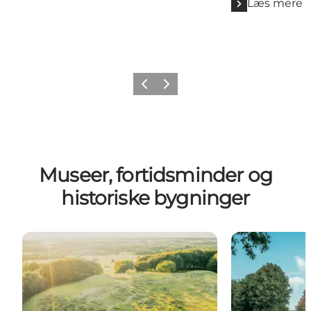
Læs mere
Forrige
Næste
Museer, fortidsminder og
historiske bygninger
Lindholm Høje
Voergaard Slo