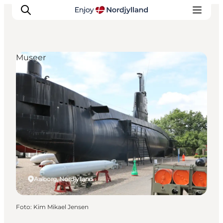
Museer
Oplevelser og aktiviteter
Planlæg din tur
Byer og steder
Guides
Det sker
For børn
Aalborg, Nordjylland
Foto
:
Kim Mikael Jensen