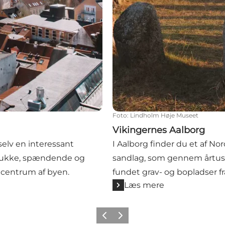
Foto
:
Lindholm Høje Museet
Vikingernes Aalborg
 selv en interessant
I Aalborg finder du et af No
mukke, spændende og
sandlag, som gennem årtusi
 centrum af byen.
fundet grav- og bopladser f
Læs mere
Forrige
Næste