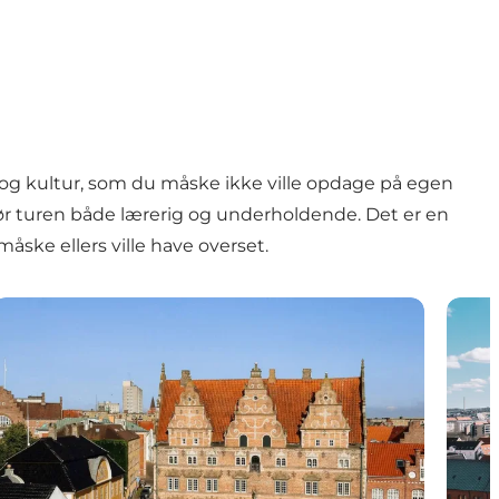
ie og kultur, som du måske ikke ville opdage på egen
 gør turen både lærerig og underholdende. Det er en
ske ellers ville have overset.
Nordjyske Museer
Digit