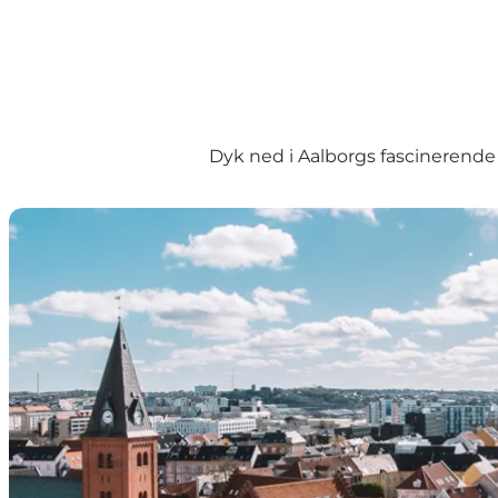
Dyk ned i Aalborgs fascinerende
Besøg de "syv vidundere" i Aalborg