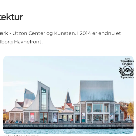
tektur
ærk - Utzon Center og Kunsten. I 2014 er endnu et
lborg Havnefront.
Utzon Center