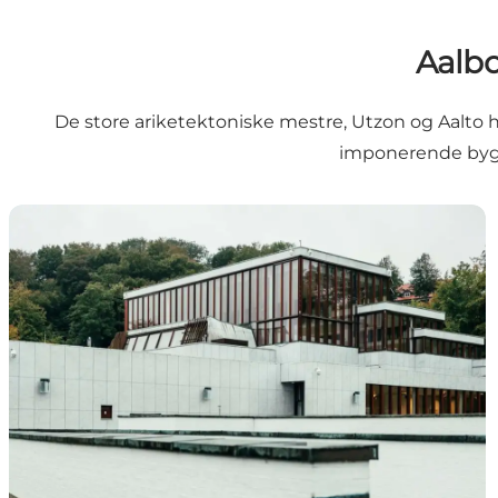
Aalbo
De store ariketektoniske mestre, Utzon og Aalto 
imponerende bygg
Kunsten Museum of Modern Art Aalborg