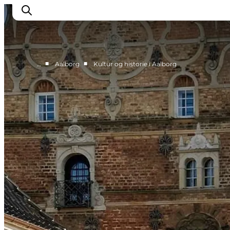
■
■
…
Aalborg
Kultur og historie i Aalborg
Byer og steder
Læsø
Kattegat
Aalborg
Skagen