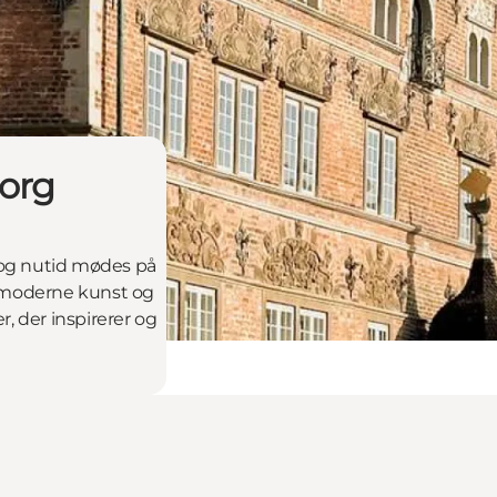
borg
d og nutid mødes på
il moderne kunst og
r, der inspirerer og