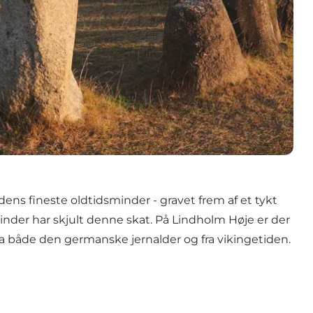
rdens fineste oldtidsminder - gravet frem af et tykt
nder har skjult denne skat. På Lindholm Høje er der
ra både den germanske jernalder og fra vikingetiden.