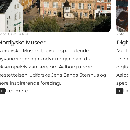
Foto
:
Camilla Riis
Foto
:
L
Nordjyske Museer
Digi
Nordjyske Museer tilbyder spændende
Med e
byvandringer og rundvisninger, hvor du
telef
eksempelvis kan lære om Aalborg under
digita
besættelsen, udforske Jens Bangs Stenhus og
Aalbor
høre inspirerende foredrag.
specie
Læs mere
Læ