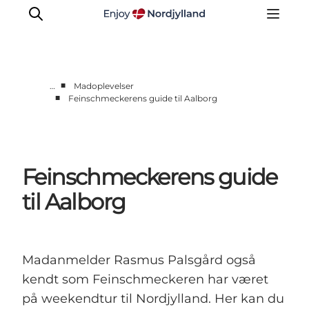
■
…
Madoplevelser
■
Feinschmeckerens guide til Aalborg
Byer og steder
Læsø
Kattegat
Feinschmeckerens guide
Aalborg
Skagen
til Aalborg
Madanmelder Rasmus Palsgård også
kendt som Feinschmeckeren har været
på weekendtur til Nordjylland. Her kan du