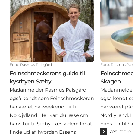
Feinschmeckerens guide til kystbyen Sæby
Feinschmecker
Foto
:
Rasmus Palsgård
Foto
:
Rasmus Pals
Feinschmeckerens guide til
Feinschmeck
kystbyen Sæby
Skagen
Madanmelder Rasmus Palsgård
Madanmelder 
også kendt som Feinschmeckeren
også kendt s
har været på weekendtur til
har været på 
Nordjylland. Her kan du læse om
Nordjylland. 
hans tur til Sæby. Læs videre for at
hans tur til S
Læs mere
finde ud af, hvordan Essens