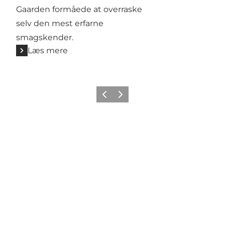
Gaarden formåede at overraske
selv den mest erfarne
smagskender.
Læs mere
Forrige
Næste
Mød os her