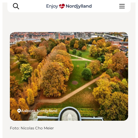
Haver og parker
Oplevelser og aktiviteter
Planlæg din tur
Byer og steder
Guides
Det sker
For børn
Aalborg, Nordjylland
Foto
:
Nicolas Cho Meier