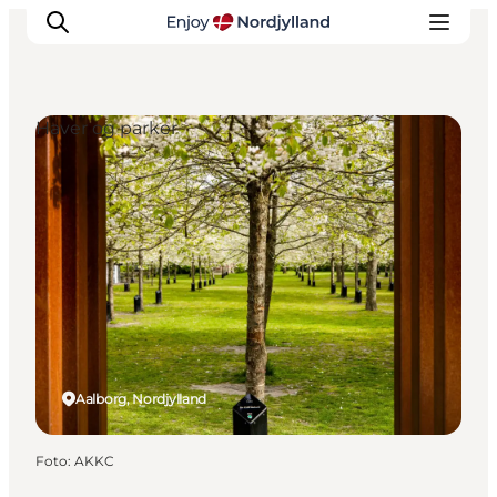
Haver og parker
Oplevelser og aktiviteter
Planlæg din tur
Byer og steder
Guides
Det sker
For børn
Aalborg, Nordjylland
Foto
:
AKKC