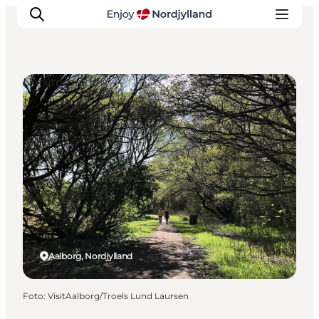
Naturområder
Oplevelser og aktiviteter
Planlæg din tur
Byer og steder
Guides
Det sker
For børn
Aalborg, Nordjylland
Foto
:
VisitAalborg/Troels Lund Laursen