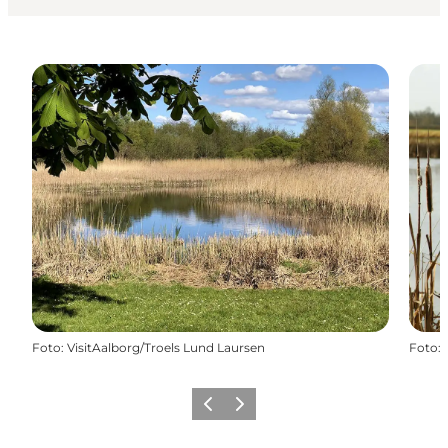
Foto
:
VisitAalborg/Troels Lund Laursen
Foto
:
Forrige
Næste