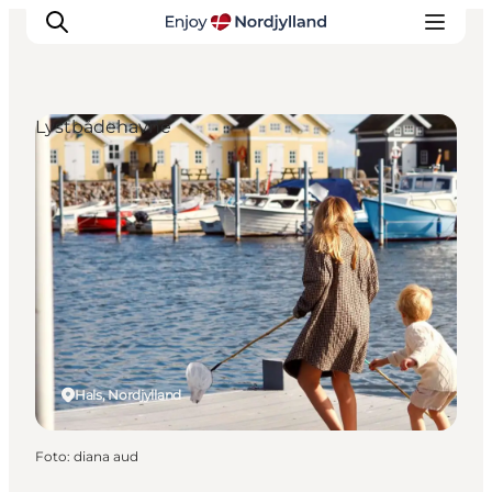
Lystbådehavne
Oplevelser og aktiviteter
Planlæg din tur
Byer og steder
Guides
Det sker
For børn
Hals, Nordjylland
Foto
:
diana aud