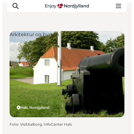
Arkitektur og byrum
Oplevelser og aktiviteter
Planlæg din tur
Byer og steder
Guides
Det sker
For børn
Hals, Nordjylland
Foto
:
VisitAalborg, InfoCenter Hals