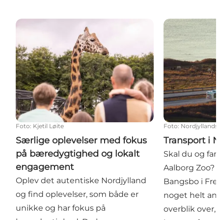
Særlige oplevelser med fokus på bæredygtighed o
Transport i No
Foto
:
Kjetil Løite
Foto
:
Nordjyllands 
Særlige oplevelser med fokus
Transport i 
på bæredygtighed og lokalt
Skal du og fa
engagement
Aalborg Zoo? D
Oplev det autentiske Nordjylland
Bangsbo i Fred
og find oplevelser, som både er
noget helt and
unikke og har fokus på
overblik over,