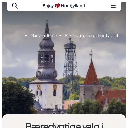
■
■
…
Planlæg din tur
Bæredygtige valg i Nordjylland
Oplevelser og aktiviteter
Planlæg din tur
Byer og steder
Guides
Det sker
For børn
Bæredygtige valg i