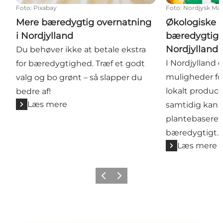
Foto
:
Pixabay
Foto
:
Nordjysk Mad
Mere bæredygtig overnatning
Økologiske 
i Nordjylland
bæredygtige 
Nordjylland
Du behøver ikke at betale ekstra
I Nordjylland
for bæredygtighed. Træf et godt
muligheder for
valg og bo grønt – så slapper du
lokalt produce
bedre af!
Læs mere
samtidig kan d
plantebaseret
bæredygtigt.
Læs mere
Forrige
Næste