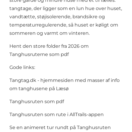
store gårde og mindre huse med ét til fælles:
tangtage, der ligger som en lun hue over huset,
vandtætte, støjisolerende, brandsikre og
temperaturregulerende, så huset er køligt om
sommeren og varmt om vinteren.
Hent den store folder fra 2026 om
Tanghusruterne som pdf
Gode links:
Tangtag.dk - hjemmesiden med masser af info
om tanghusene på Læsø
Tanghusruten som pdf
Tanghusruten som rute i AllTrails-appen
Se en animeret tur rundt på Tanghusruten