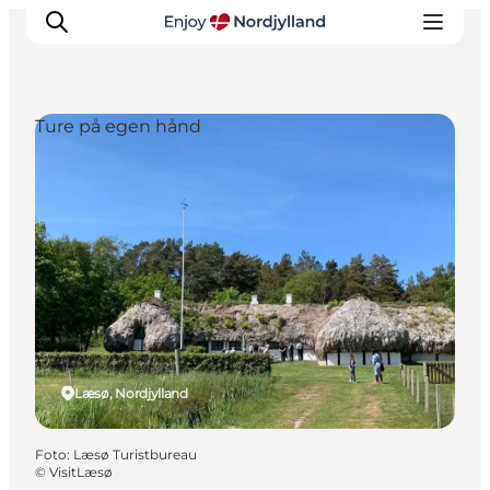
Ture på egen hånd
Oplevelser og aktiviteter
Planlæg din tur
Byer og steder
Guides
Det sker
For børn
Læsø, Nordjylland
Foto
:
Læsø Turistbureau
©
VisitLæsø