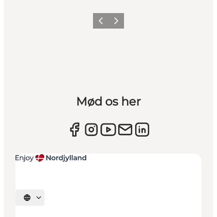
Forrige
Næste
Mød os her
Vælg sprog