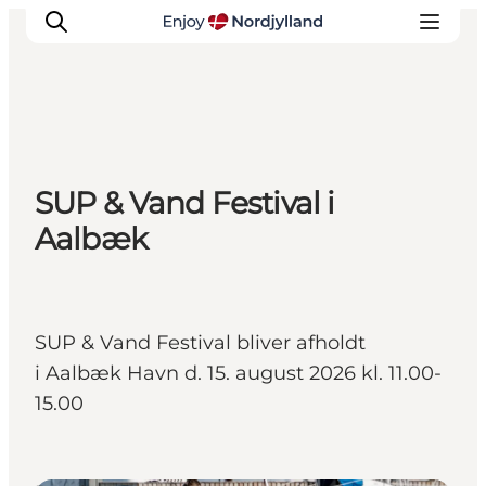
Oplevelser og aktiviteter
SUP & Vand Festival i
Planlæg din tur
Aalbæk
Byer og steder
Guides
Det sker
For børn
SUP & Vand Festival bliver afholdt
i Aalbæk Havn d. 15. august 2026 kl. 11.00-
15.00