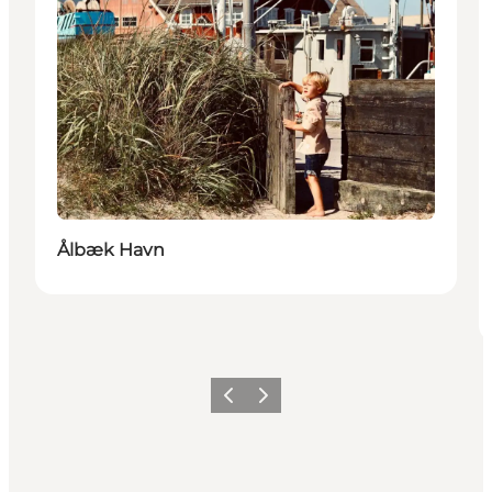
Ålbæk Havn
Forrige
Næste