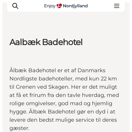
Aalbæk Badehotel
Oplevelser og aktiviteter
Planlæg din tur
Byer og steder
Ålbæk Badehotel er et af Danmarks
Guides
Nordligste badehoteller, med kun 22 km
Det sker
til Grenen ved Skagen. Her er det muligt
For børn
at få et frirum fra den tavle hverdag, med
rolige omgivelser, god mad og hjemlig
hygge. Ålbæk Badehotel gør en dyd i at
levere den bedst mulige service til deres
gæster.