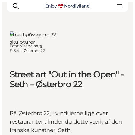
Aalborg, Nordjylland
Street art og
skulpturer
Foto
:
VisitAalborg
Oplevelser og aktiviteter
©
Seth, Østerbro 22
Planlæg din tur
Byer og steder
Street art "Out in the Open" -
Guides
Seth – Østerbro 22
Det sker
For børn
På Østerbro 22, i vinduerne lige over
restauranten, finder du dette værk af den
franske kunstner, Seth.