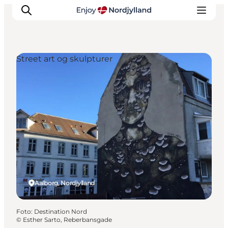
Street art og skulpturer
Oplevelser og aktiviteter
Planlæg din tur
Byer og steder
Guides
Det sker
For børn
Aalborg, Nordjylland
Foto
:
Destination Nord
©
Esther Sarto, Reberbansgade