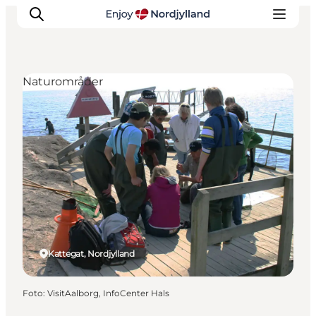
Naturområder
Oplevelser og aktiviteter
Planlæg din tur
Byer og steder
Guides
Det sker
For børn
Kattegat, Nordjylland
Foto
:
VisitAalborg, InfoCenter Hals