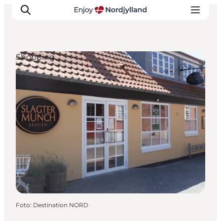
Shopping
Oplevelser og aktiviteter
Planlæg din tur
Byer og steder
Guides
Det sker
For børn
Foto
:
Destination NORD