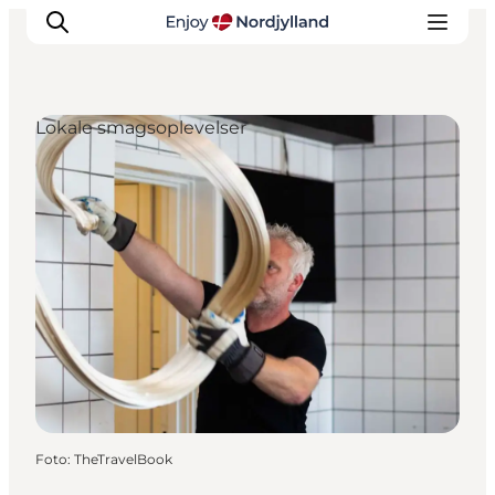
Lokale smagsoplevelser
Oplevelser og aktiviteter
Planlæg din tur
Byer og steder
Guides
Det sker
For børn
Foto
:
TheTravelBook