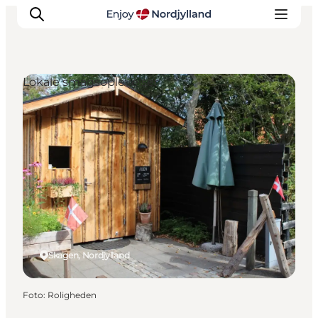
Lokale smagsoplevelser
Oplevelser og aktiviteter
Planlæg din tur
Byer og steder
Guides
Det sker
For børn
Skagen, Nordjylland
Foto
:
Roligheden