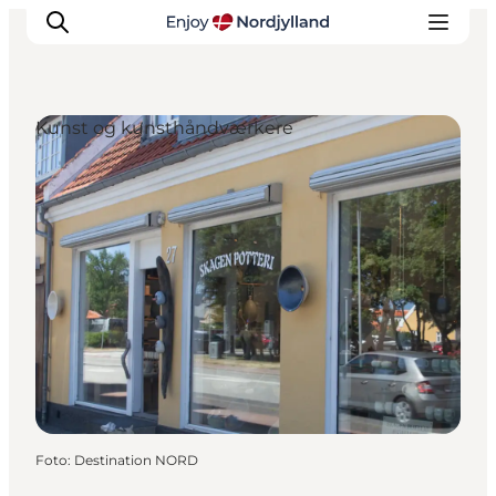
Kunst og kunsthåndværkere
Oplevelser og aktiviteter
Planlæg din tur
Byer og steder
Guides
Det sker
For børn
Foto
:
Destination NORD