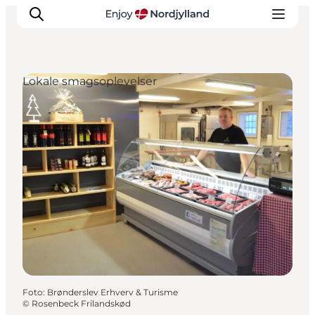
Lokale smagsoplevelser
Oplevelser og aktiviteter
Planlæg din tur
Byer og steder
Guides
Det sker
For børn
Foto
:
Brønderslev Erhverv & Turisme
©
Rosenbeck Frilandskød