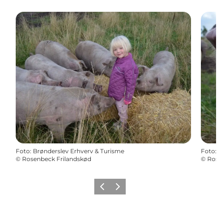
Foto
:
Brønderslev Erhverv & Turisme
Foto
:
©
Rosenbeck Frilandskød
©
Ros
Forrige
Næste