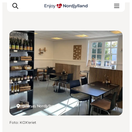
Cafeer
Oplevelser og aktiviteter
Planlæg din tur
Byer og steder
Guides
Det sker
For børn
Hjallerup, Nordjylland
Foto
:
KOX'eriet