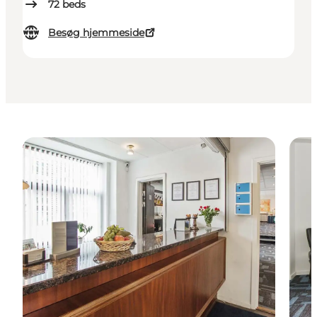
72
beds
Besøg hjemmeside