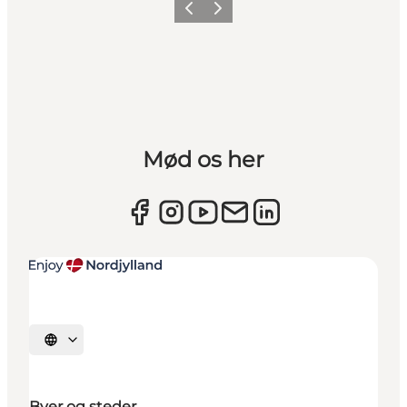
Forrige
Næste
Mød os her
Vælg sprog
Byer og steder