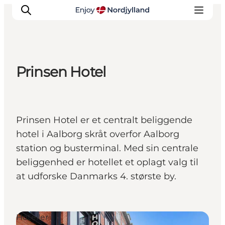
Prinsen Hotel
Oplevelser og aktiviteter
Planlæg din tur
Byer og steder
Prinsen Hotel er et centralt beliggende
Guides
hotel i Aalborg skråt overfor Aalborg
Det sker
station og busterminal. Med sin centrale
For børn
beliggenhed er hotellet et oplagt valg til
at udforske Danmarks 4. største by.
Hoteller