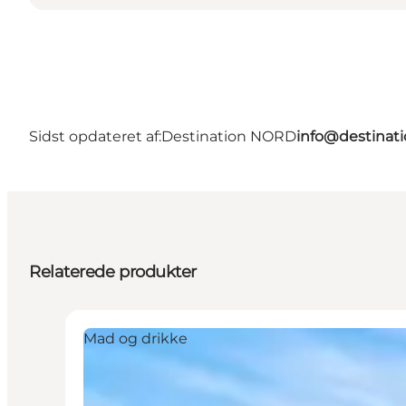
Sidst opdateret af:
Destination NORD
info@destinati
Relaterede produkter
Mad og drikke