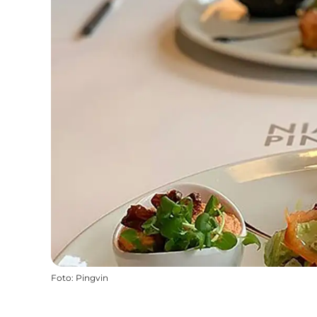
Foto
:
Pingvin