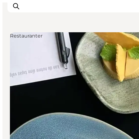
Restauranter
Oplevelser og aktiviteter
Planlæg din tur
Byer og steder
Guides
Det sker
For børn