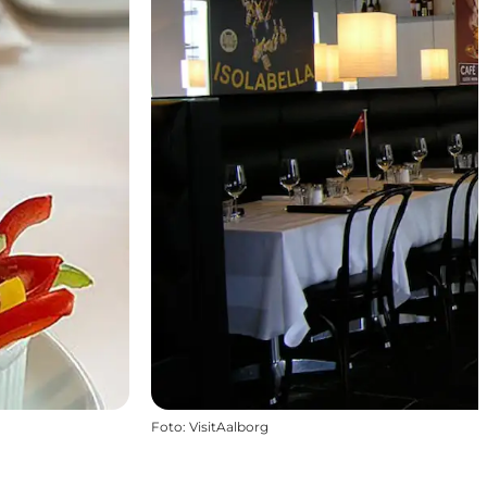
Foto
:
VisitAalborg