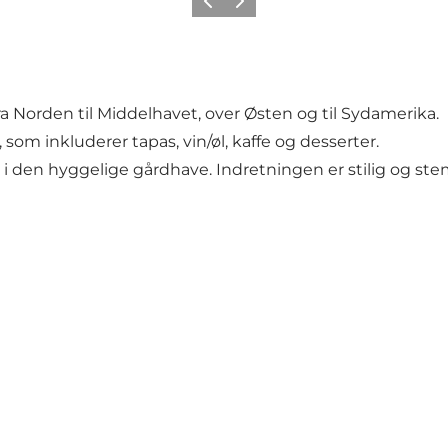
Forrige
Næste
a Norden til Middelhavet, over Østen og til Sydamerika.
 som inkluderer tapas, vin/øl, kaffe og desserter.
 i den hyggelige gårdhave. Indretningen er stilig og ste