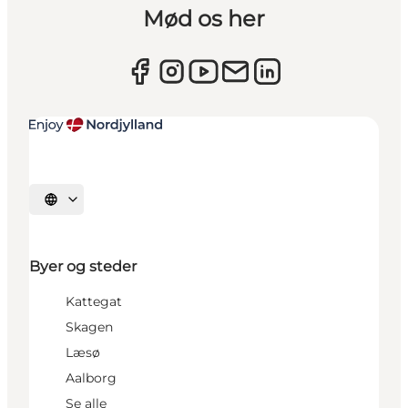
Mød os her
Vælg sprog
Byer og steder
Kattegat
Skagen
Læsø
Aalborg
Se alle