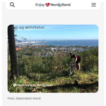
Sport og aktiviteter
Oplevelser og aktiviteter
Planlæg din tur
Byer og steder
Guides
Det sker
For børn
Frederikshavn, Nordjylland
Foto
:
Destination Nord