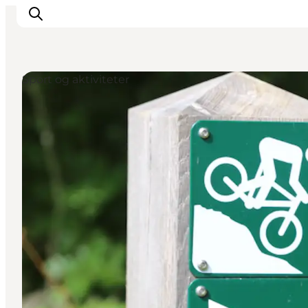
Sport og aktiviteter
Oplevelser og aktiviteter
Planlæg din tur
Byer og steder
Guides
Det sker
For børn