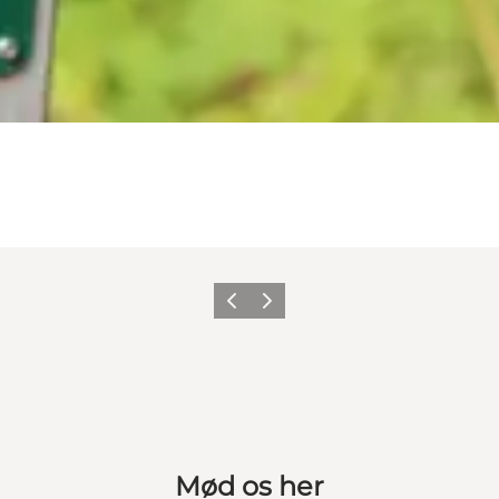
Forrige
Næste
Mød os her