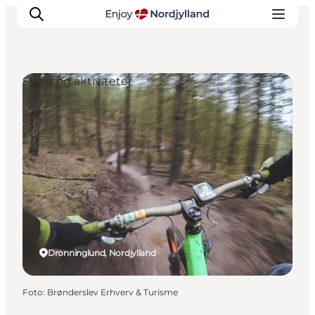
Sport og aktiviteter
Oplevelser og aktiviteter
Planlæg din tur
Byer og steder
Guides
Det sker
For børn
Dronninglund, Nordjylland
Foto
:
Brønderslev Erhverv & Turisme