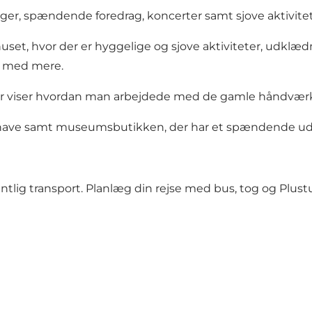
er, spændende foredrag, koncerter samt sjove aktiviteter
set, hvor der er hyggelige og sjove aktiviteter, udklæ
d med mere.
 der viser hvordan man arbejdede med de gamle håndvær
have samt museumsbutikken, der har et spændende udva
tlig transport. Planlæg din rejse med bus, tog og Plust