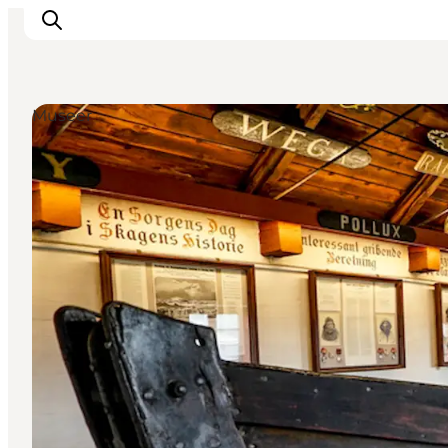
Museer
Oplevelser og aktiviteter
Planlæg din tur
Byer og steder
Guides
Det sker
For børn