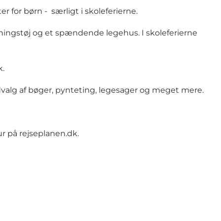
 for børn - særligt i skoleferierne.
dningstøj og et spændende legehus. I skoleferierne
k.
lg af bøger, pynteting, legesager og meget mere.
ur på
rejseplanen.dk
.