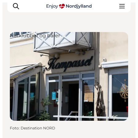
Natklubber og barer
Oplevelser og aktiviteter
Planlæg din tur
Byer og steder
Guides
Det sker
For børn
Foto
:
Destination NORD