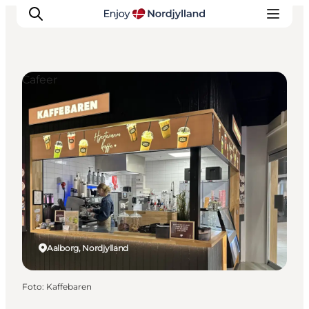
Cafeer
Oplevelser og aktiviteter
Planlæg din tur
Byer og steder
Guides
Det sker
For børn
Aalborg, Nordjylland
Foto
:
Kaffebaren