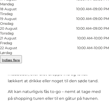
På drikkesiden er der et væld af spændende
Mandag
varme drikke som f.eks både kaffer, teer,
18 August
10:00 AM–09:00 PM
Tirsdag
chokolader, chailatte og matcha latte. Er du
19 August
10:00 AM–09:00 PM
mere til de kolde drikke laver vi både lækre
Onsdag
20 August
10:00 AM–09:00 PM
milkshakes, limonader, iceblends, frappéer eller
Torsdag
måske den lækre Isbombe som vi klart kan
21 August
10:00 AM–10:00 PM
anbefale.
Fredag
22 August
10:00 AM–10:00 PM
Lørdag
Du kan både besøge Kaffebaren i Friis
Indlæs flere
Streetfood hvis du har lyst til lidt lækker kaffe
eller dessert eventuelt efter god mad fra husets
madboder, eller blot droppe ind og få lidt
lækkert at drikke eller noget til den søde tand.
Alt kan naturligvis fås to-go – nemt at tage med
på shopping turen eller til en gåtur på havnen.