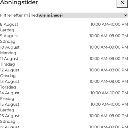
Åbningstider
Besøg hjemmeside
Filtrér efter måned
8 August
10:00 AM–10:00 PM
Lørdag
9 August
10:00 AM–09:00 PM
Søndag
10 August
10:00 AM–09:00 PM
Mandag
I Friis Streetfood kan du, hvis sulten melder sig,
11 August
10:00 AM–09:00 PM
Tirsdag
benytte dig af en af de 12 madboder, hvor
12 August
10:00 AM–09:00 PM
Kaffebaren er en af dem.
Onsdag
13 August
10:00 AM–09:00 PM
Kaffebaren i Friis Streetfood har et mindre
Torsdag
14 August
10:00 AM–10:00 PM
udvalg af mad end de andre afdelinger af
Fredag
Kaffebaren, i stedet har afdelingen flere små
15 August
10:00 AM–10:00 PM
kager og kagetapas, lækre desserter og et stort
Lørdag
16 August
10:00 AM–09:00 PM
udvalg af Kastbergs Gourmet is.
Søndag
17 August
10:00 AM–09:00 PM