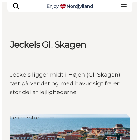
Jeckels Gl. Skagen
Oplevelser og aktiviteter
Planlæg din tur
Byer og steder
Jeckels ligger midt i Højen (Gl. Skagen)
Guides
tæt på vandet og med havudsigt fra en
Det sker
stor del af lejlighederne.
For børn
Feriecentre