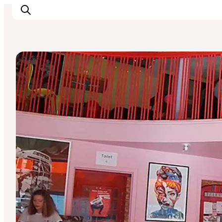
Cafeer
Oplevelser og aktiviteter
Planlæg din tur
Byer og steder
Guides
Det sker
For børn