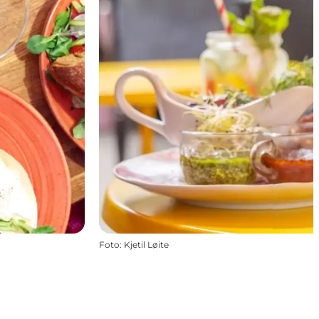
Foto
:
Kjetil Løite