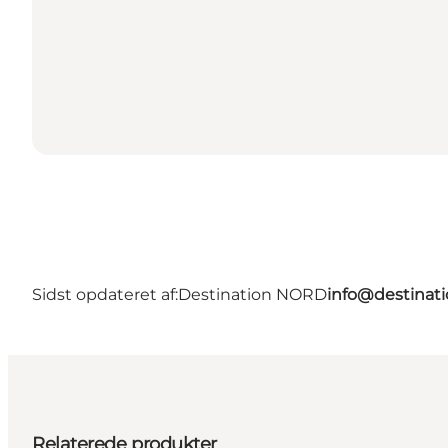
Sidst opdateret af:
Destination NORD
info@destinati
Relaterede produkter