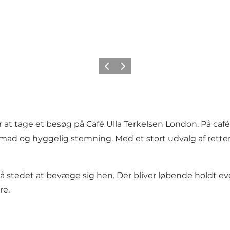
Forrige
Næste
r at tage et besøg på Café Ulla Terkelsen London. På caf
ad og hyggelig stemning. Med et stort udvalg af retter,
også stedet at bevæge sig hen. Der bliver løbende hold
re.