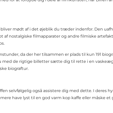
liver mødt af i det øjeblik du træder indenfor. Den uafhæ
f nostalgiske filmapparater og andre filmiske artefakte
os.
filmstunder, da der her tilsammen er plads til kun 191 bi
du med de rigtige billetter sætte dig til rette i en vas
ske biograftur.
Biffen selvfølgelig også assistere dig med dette. I deres
ere have lyst til en god varm kop kaffe eller måske et gl