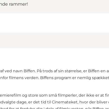
rende rammer!
raf ved navn Biffen. På trods af sin størrelse, er Biffen e
denfor filmens verden. Biffens program er nemlig spækk
remierefilm og store som små filmperler, der ikke er at f
dvalgte dage, er det tid til Cinemateket, hvor der bliver d
ghed for at fordybe dig i dele af filmkunsten, når Biffen a