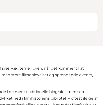
n af sværvægterne i byen, når det kommer til at
et med store filmoplevelser og spændende events,
inde i de mere traditionelle biografer, men som
ykket ned i filmhistoriens bibliotek – oftest ifølge af
rrangerer forskellige events – herunder filmfestivaler