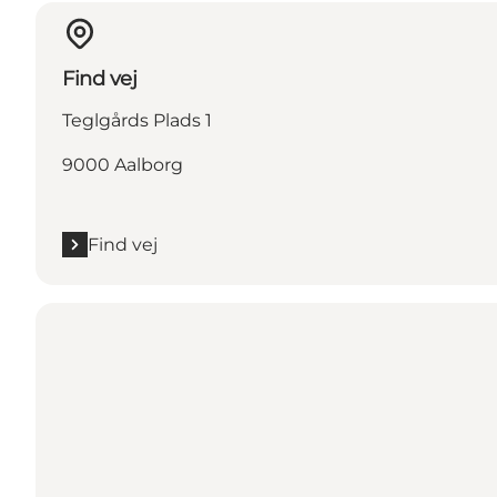
Find vej
Teglgårds Plads 1
9000 Aalborg
Find vej