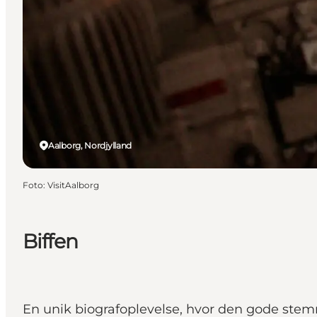
Aalborg, Nordjylland
Foto
:
VisitAalborg
Biffen
En unik biografoplevelse, hvor den gode stemnin