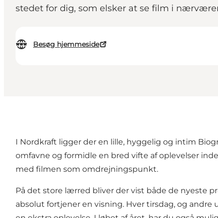
stedet for dig, som elsker at se film i nærvæ
Besøg hjemmeside
I
Nordkraft
ligger der en lille, hyggelig og intim Biog
omfavne og formidle en bred vifte af oplevelser in
med filmen som omdrejningspunkt.
På det store lærred bliver der vist både de nyeste p
absolut fortjener en visning. Hver tirsdag, og andre u
en ekstra oplevelse. I løbet af året, har du også muli