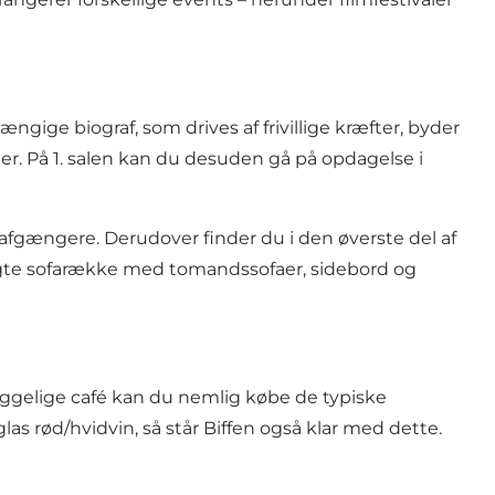
ngige biograf, som drives af frivillige kræfter, byder
r. På 1. salen kan du desuden gå på opdagelse i
ografgængere. Derudover finder du i den øverste del af
keægte sofarække med tomandssofaer, sidebord og
 hyggelige café kan du nemlig købe de typiske
as rød/hvidvin, så står Biffen også klar med dette.