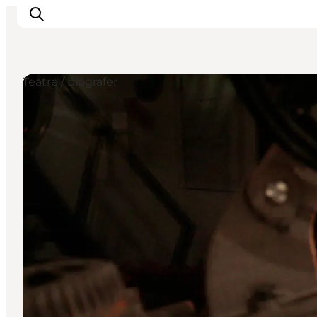
Teatre / biografer
Oplevelser og aktiviteter
Planlæg din tur
Byer og steder
Guides
Det sker
For børn