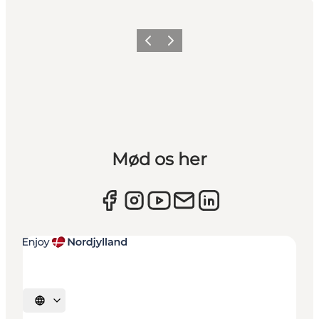
Forrige
Næste
Mød os her
Vælg sprog