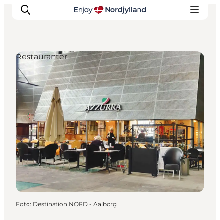
Restauranter
Oplevelser og aktiviteter
Planlæg din tur
Byer og steder
Guides
Det sker
For børn
Foto
:
Destination NORD - Aalborg