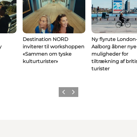
Destination NORD
Ny flyrute London
y
inviterer til workshoppen
Aalborg åbner nye
«Sammen om tyske
muligheder for
kulturturister»
tiltrækning af brit
turister
Forrige
Næste