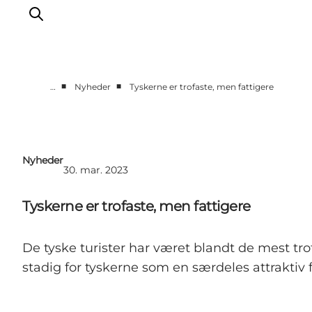
■
■
…
Nyheder
Tyskerne er trofaste, men fattigere
Nyheder
Projekter
Presse
Nyheder
30. mar. 2023
Partnerskab
Bæredygtighed
Tyskerne er trofaste, men fattigere
Om os
De tyske turister har været blandt de mest t
stadig for tyskerne som en særdeles attraktiv f