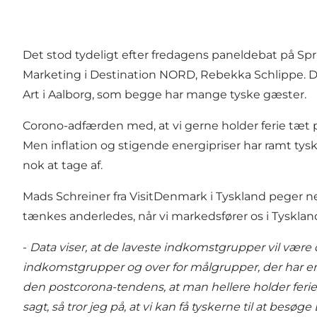
Det stod tydeligt efter fredagens paneldebat på S
Marketing i Destination NORD, Rebekka Schlippe. D
Art i Aalborg, som begge har mange tyske gæster.
Corono-adfærden med, at vi gerne holder ferie tæt på 
Men inflation og stigende energipriser har ramt tyske
nok at tage af.
Mads Schreiner fra VisitDenmark i Tyskland peger ne
tænkes anderledes, når vi markedsfører os i Tyskland
-
Data viser, at de laveste indkomstgrupper vil være d
indkomstgrupper og over for målgrupper, der har en st
den postcorona-tendens, at man hellere holder ferie i
sagt, så tror jeg på, at vi kan få tyskerne til at bes