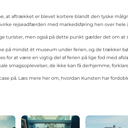
ne, at aftrækket er blevet kortere blandt den tyske målg
påvirke rejseadfærden med markedsføring hen over hele å
ige turister, men også på dette punkt gælder det om at
erne på mindst ét museum under ferien, og de trækker bø
ses for at være en vigtig del af ferien på lige fod med af
 lokale smagsoplevelser, de ikke kan få derhjemme, forkla
case på.
Læs mere her om
, hvordan Kunsten har fordobl