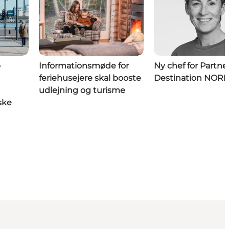
-
Informationsmøde for
Ny chef for Partner
feriehusejere skal booste
Destination NOR
udlejning og turisme
iske