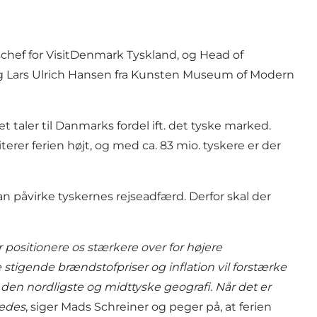
chef for VisitDenmark Tyskland, og Head of
og Lars Ulrich Hansen fra Kunsten Museum of Modern
 taler til Danmarks fordel ift. det tyske marked.
erer ferien højt, og med ca. 83 mio. tyskere er der
n påvirke tyskernes rejseadfærd. Derfor skal der
r positionere os stærkere over for højere
 stigende brændstofpriser og inflation vil forstærke
å den nordligste og midttyske geografi. Når det er
ledes
, siger Mads Schreiner og peger på, at ferien