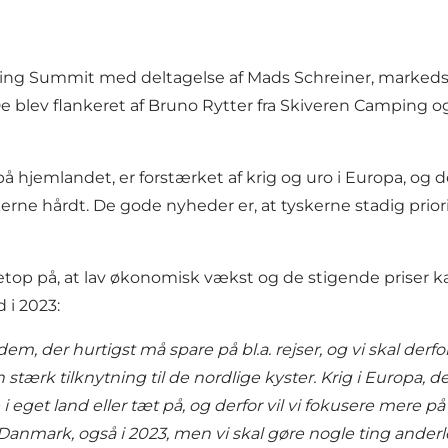
pring Summit med deltagelse af Mads Schreiner, markeds
e blev flankeret af Bruno Rytter fra Skiveren Camping 
hjemlandet, er forstærket af krig og uro i Europa, og det
rne hårdt. De gode nyheder er, at tyskerne stadig priorit
top på, at lav økonomisk vækst og de stigende priser ka
 i 2023:
em, der hurtigst må spare på bl.a. rejser, og vi skal derfo
ærk tilknytning til de nordlige kyster. Krig i Europa, de
 eget land eller tæt på, og derfor vil vi fokusere mere p
øge Danmark, også i 2023, men vi skal gøre nogle ting ander