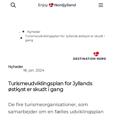
■
…
Nyheder
Turismeudviklingsplan for Jyllands østkyst er skudt i
■
gang
Nyheder
Projekter
Presse
Partnerskab
Nyheder
18. jan. 2024
Bæredygtighed
Om os
Turismeudviklingsplan for Jyllands
østkyst er skudt i gang
De fire turismeorganisationer, som
samarbejder om en fælles udviklingsplan