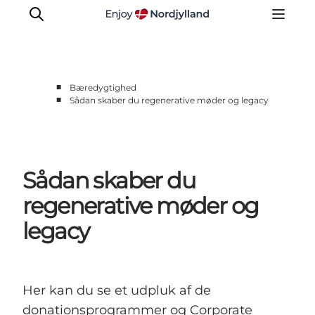
■
Bæredygtighed
■
Sådan skaber du regenerative møder og legacy
Nyheder
Projekter
Presse
Sådan skaber du
Partnerskab
Bæredygtighed
regenerative møder og
Om os
legacy
Her kan du se et udpluk af de
donationsprogrammer og Corporate