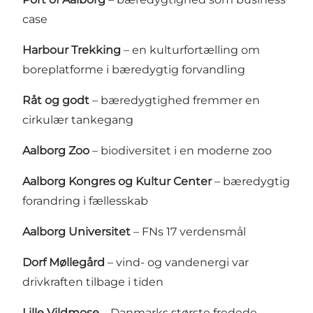
case
Harbour Trekking
– en kulturfortælling om
boreplatforme i bæredygtig forvandling
Råt og godt
– bæredygtighed fremmer en
cirkulær tankegang
Aalborg Zoo
– biodiversitet i en moderne zoo
Aalborg Kongres og Kultur Center
– bæredygtig
forandring i fællesskab
Aalborg Universitet
– FNs 17 verdensmål
Dorf Møllegård
– vind- og vandenergi var
drivkraften tilbage i tiden
Lille Vildmose
– Danmarks største fredede