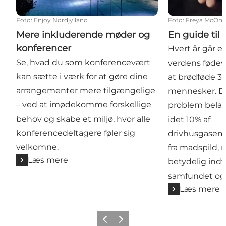
Foto
:
Enjoy Nordjylland
Foto
:
Freya McOmis
Mere inkluderende møder og
En guide til
konferencer
Hvert år går en
Se, hvad du som konferencevært
verdens fødevar
kan sætte i værk for at gøre dine
at brødføde 3 
arrangementer mere tilgængelige
mennesker. D
– ved at imødekomme forskellige
problem belast
behov og skabe et miljø, hvor alle
idet 10% af
konferencedeltagere føler sig
drivhusgasem
velkomne.
fra madspild,
Læs mere
betydelig indv
samfundet og
Læs mere
Forrige
Næste