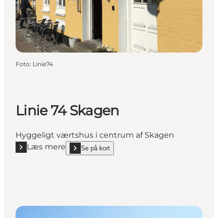
Foto
:
Linie74
Linie 74 Skagen
Hyggeligt værtshus i centrum af Skagen
Læs mere
Se på kort
Læs mere "Linie 74 Skagen"
show Linie 74 Skagen on_map