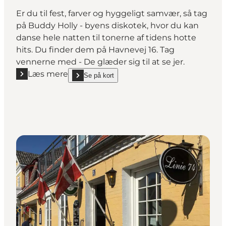
Er du til fest, farver og hyggeligt samvær, så tag
på Buddy Holly - byens diskotek, hvor du kan
danse hele natten til tonerne af tidens hotte
hits. Du finder dem på Havnevej 16. Tag
vennerne med - De glæder sig til at se jer.
Læs mere
Se på kort
Læs mere "Buddy Holly Skagen"
show Buddy Holly Skagen on_map