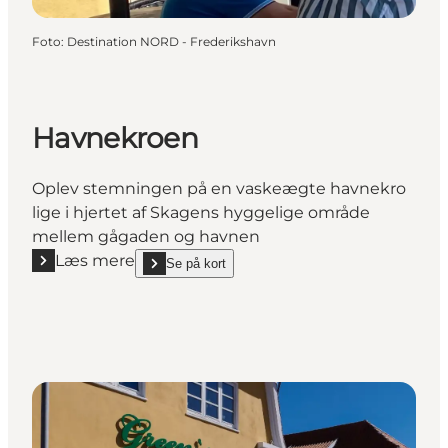
Foto
:
Destination NORD - Frederikshavn
Havnekroen
Oplev stemningen på en vaskeægte havnekro
lige i hjertet af Skagens hyggelige område
mellem gågaden og havnen
Læs mere
Se på kort
Læs mere "Havnekroen"
show Havnekroen on_map