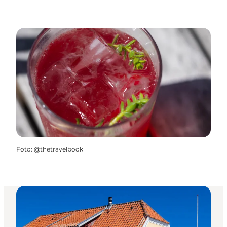
Foto
:
@thetravelbook