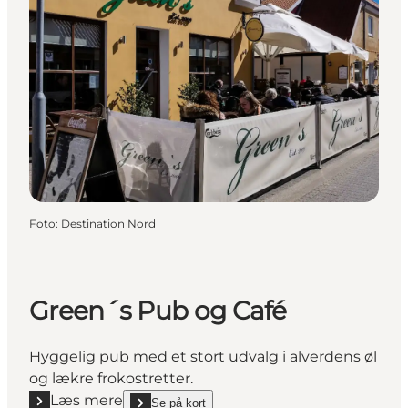
Foto
:
Destination Nord
Green´s Pub og Café
Hyggelig pub med et stort udvalg i alverdens øl
og lækre frokostretter.
Læs mere
Se på kort