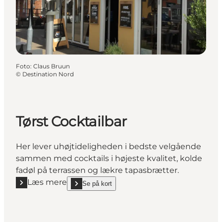
Foto
:
Claus Bruun
©
Destination Nord
Tørst Cocktailbar
Her lever uhøjtideligheden i bedste velgående
sammen med cocktails i højeste kvalitet, kolde
fadøl på terrassen og lækre tapasbrætter.
Læs mere
Se på kort
Læs mere "Tørst Cocktailbar"
show Tørst Cocktailbar on_map