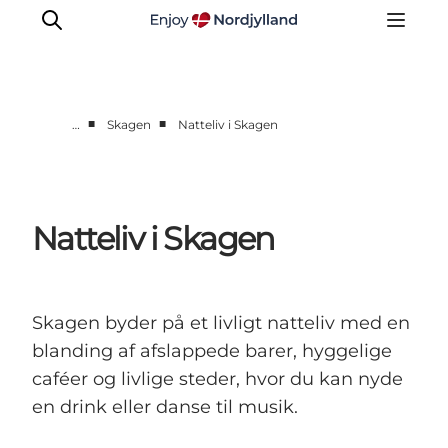
■
■
…
Skagen
Natteliv i Skagen
Byer og steder
Læsø
Kattegat
Natteliv i Skagen
Aalborg
Skagen
Skagen byder på et livligt natteliv med en
blanding af afslappede barer, hyggelige
caféer og livlige steder, hvor du kan nyde
en drink eller danse til musik.