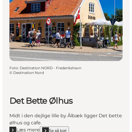
Foto
:
Destination NORD - Frederikshavn
©
Destination Nord
Det Bette Ølhus
Midt i den dejlige lille by Ålbæk ligger Det bette
ølhus og cafe.
Læs mere
Se på kort