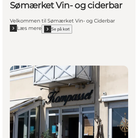
Sømærket Vin- og ciderbar
Velkommen til Sømærket Vin- og Ciderbar
Læs mere
Se på kort
Læs mere "Sømærket Vin- og ciderbar"
show Sømærket Vin- og ciderbar on_map