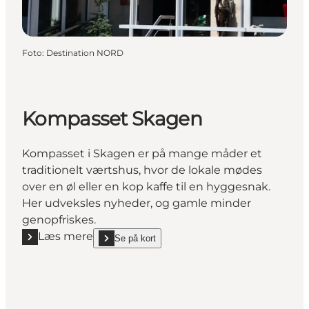
Foto
:
Destination NORD
Kompasset Skagen
Kompasset i Skagen er på mange måder et
traditionelt værtshus, hvor de lokale mødes
over en øl eller en kop kaffe til en hyggesnak.
Her udveksles nyheder, og gamle minder
genopfriskes.
Læs mere
Se på kort
Læs mere "Kompasset Skagen"
show Kompasset Skagen on_map