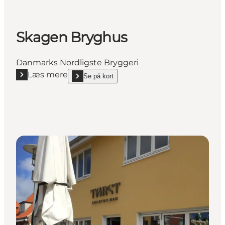
Skagen Bryghus
Danmarks Nordligste Bryggeri
Læs mere
Se på kort
Læs mere "Skagen Bryghus"
show Skagen Bryghus on_map