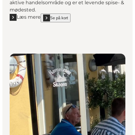
aktive handelsområde og er et levende spise- &
mødested.
Læs mere
Se på kort
Læs mere "Jakobs Café & Bar"
show Jakobs Café & Bar on_map