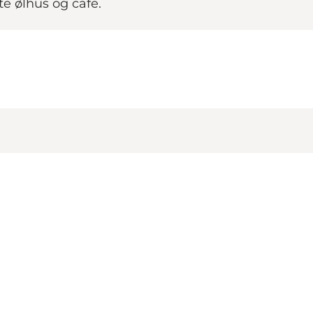
te ølhus og cafe.