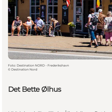
Foto
:
Destination NORD - Frederikshavn
©
Destination Nord
Det Bette Ølhus