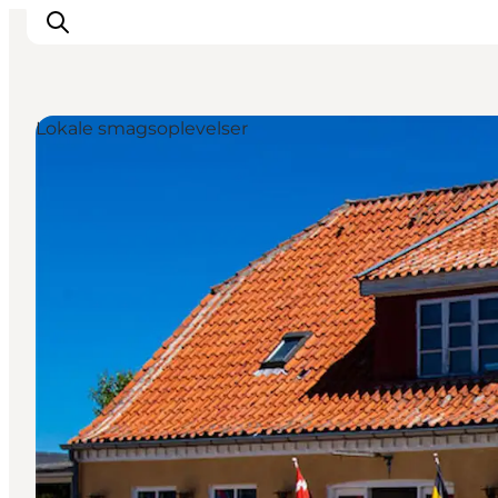
Lokale smagsoplevelser
Oplevelser og aktiviteter
Planlæg din tur
Byer og steder
Guides
Det sker
For børn