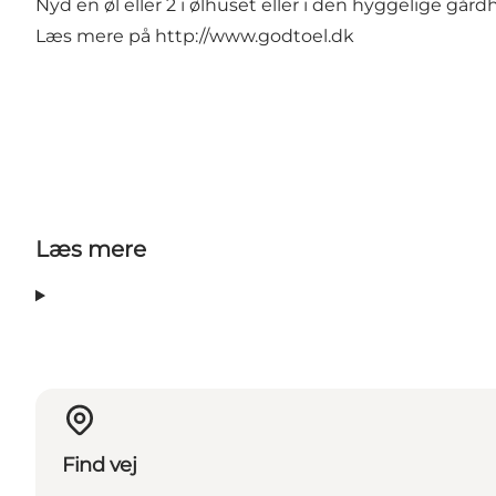
Nyd en øl eller 2 i ølhuset eller i den hyggelige går
Læs mere på
http://www.godtoel.dk
Læs mere
Find vej