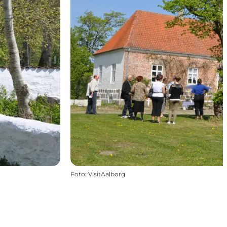
Foto
:
VisitAalborg