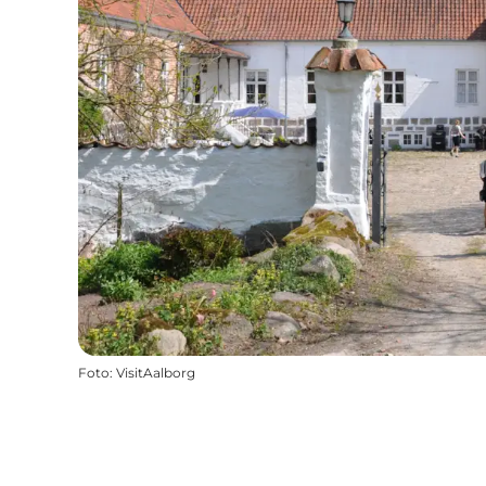
Foto
:
VisitAalborg