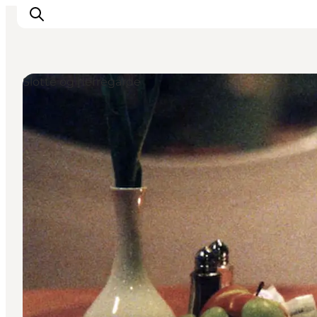
Slotte og herregårde
Oplevelser og aktiviteter
Planlæg din tur
Byer og steder
Guides
Det sker
For børn