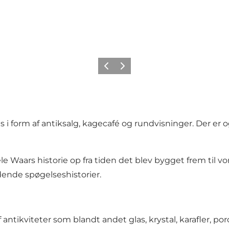
Forrige
Næste
 form af antiksalg, kagecafé og rundvisninger. Der er og
aars historie op fra tiden det blev bygget frem til vor
ende spøgelseshistorier.
antikviteter som blandt andet glas, krystal, karafler, p