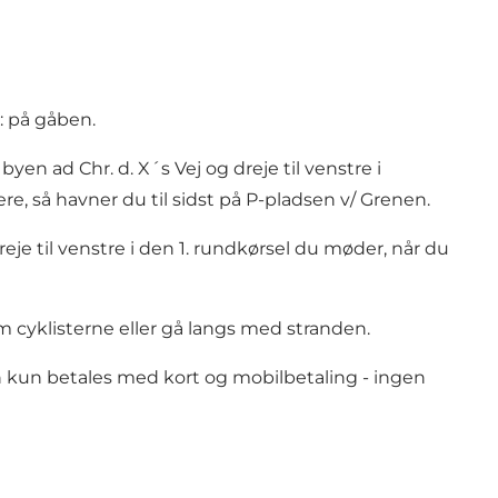
r: på gåben.
en ad Chr. d. X´s Vej og dreje til venstre i
, så havner du til sidst på P-pladsen v/ Grenen.
e til venstre i den 1. rundkørsel du møder, når du
 cyklisterne eller gå langs med stranden.
n kun betales med kort og mobilbetaling - ingen