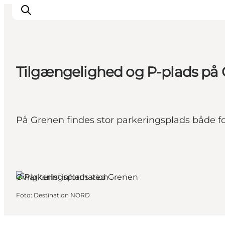
Tilgængelighed og P-plads på
Oplevelser og aktiviteter
Planlæg din tur
Byer og steder
På Grenen findes stor parkeringsplads både fo
Guides
Det sker
For børn
Skagen, Nordjylland
Øvrig turistinformation
Foto
:
Destination NORD