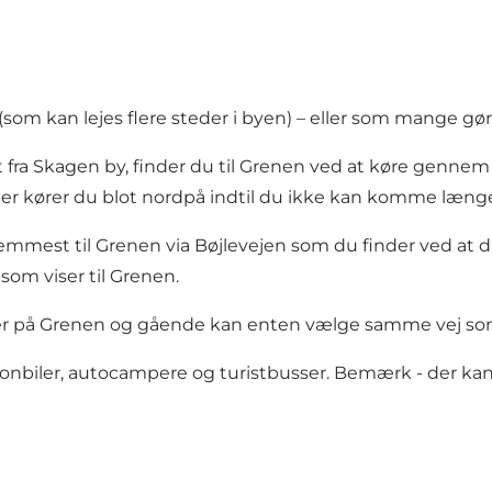
(
som kan lejes flere steder i byen
) – eller som mange gø
ra Skagen by, finder du til Grenen ved at køre gennem by
r kører du blot nordpå indtil du ikke kan komme længere
st til Grenen via Bøjlevejen som du finder ved at drej
som viser til Grenen.
tter på Grenen og gående kan enten vælge samme vej som
sonbiler, autocampere og turistbusser. Bemærk - der ka