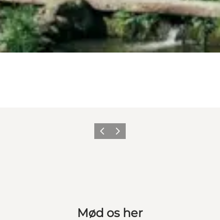
Forrige
Næste
Mød os her