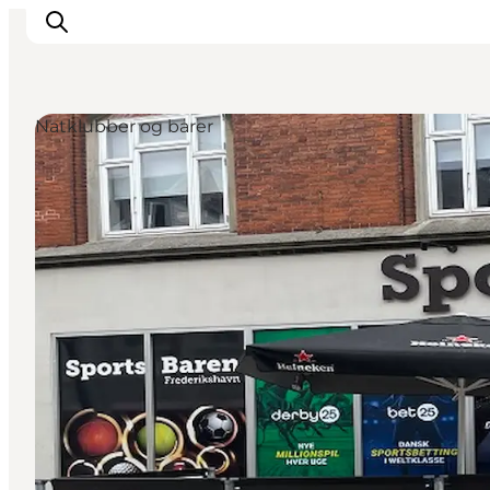
Natklubber og barer
Oplevelser og aktiviteter
Planlæg din tur
Byer og steder
Guides
Det sker
For børn