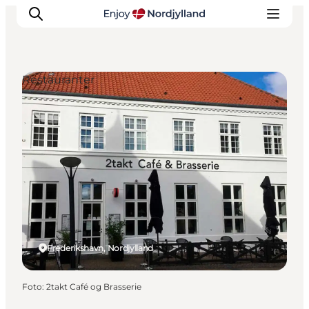
Restauranter
Oplevelser og aktiviteter
Planlæg din tur
Byer og steder
Guides
Det sker
For børn
Frederikshavn, Nordjylland
Foto
:
2takt Café og Brasserie